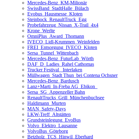
Mercedes-Benz_KM-Milionär
SwissBand_StadtHalle_Bülach
Evobus_Hausmesse_Kloten
Steinbock_RenaultTruck_Egg
Probefahrzeug_Nissan_X-Trail_4x4
Krone_Werlte
OmniPlus_Award_Thomann
IVECO_Lidl-Krummen_Weinfelden
FREI_Entsorgung_IVECO_Kloten
Sersa_Tunnel_Wittenbach
Mercedes-Benz_FuturLab_Wörth
DAF_D_Ladies_Rahel Cathomas
Trucker Festival_ Interlaken
Müllwagen_Stadt Thun_bei Contena Ochsner
Mercedes-Benz_Bardusch
Lanz+Marti_In-Freba AG_Ebikon_
Sersa_SG_Appenzeller Bahn
RenaultTrucks_Grill_Münchenbuchsee
Haldimann_Murten
MAN_Safety-Days
LKW-Treff_Altstätten
Grundsteinlegung_EvoBus
Volvo_Elektro_Lausanne
VolvoBus_Göteborg
Betzholz_TCS_Hinwil_Eberhard