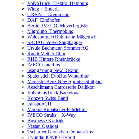
VolvoTruck_Elektro_Hamburg
Wirag + Enderli
GREAG_Greutmann
DAF_Eindhofen
Berlin_IVECO_MeverLogistik
Migrolino_Thermoking
Waldspurger+Bühlmann Mägenwil
SBOAG Volvo Saugbagger
Ursula Bachmann Sommer AG
Ruedi Mettler Chur
RHB Hintere Rheinbrücke
IVECO Interbus
SsangYoung New Rexton
Spatenstich EvoBus Winterthur
MercedesBenz New Sprinter Stuttgart
Aeschlimann Carrosserie Dällikon
VolvoGasTruck Barcelona
Konzert Swiss-Band
transportCH
Markus Rubatscher Fahrlehrer
IVECO Stralis + X-Way
Busmesse Kortrijk
Nissan Qashqai
Tscharner Gerüstbau Domat-Ems
Hyundai IONIQ Hybrid