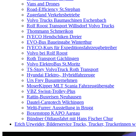
Vans and Drones
Road-Efficiency St.Stephan
Zugerland Verkehrsbetriebe
Volvo Trucks Baumaschinen Eschenbach
Rolf Roost Transport Willisdorf Volvo Trucks
Thommann Schmerikon
IVECO Hendschiken Dreier
EVO-Bus Baueingabe Winterthur
IVECO-Kurs für Expeditionsfahrzeugbetreiber
Volvo bei Rolf Roost
Roth Transport Gächlingen
Volvo ElektroBus St.Moritz
TS-Story VolvoTruck Roth Transport
Hyundai Elektro-, Hybridfahrzeuge
Urs Frey Busunternehmen
MoserKipper MLT Scania Fahrzeugübergabe
VBZ Swisst-Trolley-Plus
Rattin-Busreisen Neuhausen
Dautel-Cargotech Wilchingen
Welti-Furrer: Ausstellung in Brugg
Boxenstopp KAPO Aargau
Bündner Oldiausfahrt mit Hans Fischer Chur
Erich Urweider, Bilderservice Trucks, Trucker, Truckerinnen