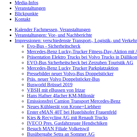
Media-Infos
Veranstaltungen
Blickpunkte
Kontakt
Kalender Fachmessen, Veranstaltungen
Veranstaltungen: Vor- und Nachberichte
Impressionen: verschiedenste Transport-, Logistik- und Verkeh
Evo-Bus - Sicherheitscheck
Mercedes-Benz Lucky-Trucker Fitness-Day-Aktion mit A
Präsentation Elektro Trucks bei Volvo Trucks in Dälliko
EVO-Bus Sicherheitscheck bei Zerzuben Touristik AG
Mercedes-Benz Lucky Trucker Parkplatzaktion
Pressebilder neuer Volvo-Bus Doppelstöcker
Präs. neuer Volvo Doppelstöcker-Bus
Busworld Brüssel 2019
VBSH mit eBussen von Irizar
Hans Hafner 4facher KM-Milionär
Emissionsfrei Camion Transport Mercedes-Benz
Neues Kühlgerät von Krone+Liebherr
Erster eMAN 40T bei Hugelshofer Frauenfeld
Kies & Recycling AG mit Renault Trucks
IVECO Pres. Gasfahrzeuge Hendschiken
Besuch MAN Filiale Volketswil
Busübergabe Setra an Sommer AG