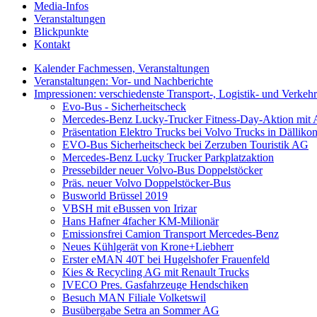
Media-Infos
Veranstaltungen
Blickpunkte
Kontakt
Kalender Fachmessen, Veranstaltungen
Veranstaltungen: Vor- und Nachberichte
Impressionen: verschiedenste Transport-, Logistik- und Verkeh
Evo-Bus - Sicherheitscheck
Mercedes-Benz Lucky-Trucker Fitness-Day-Aktion mit A
Präsentation Elektro Trucks bei Volvo Trucks in Dälliko
EVO-Bus Sicherheitscheck bei Zerzuben Touristik AG
Mercedes-Benz Lucky Trucker Parkplatzaktion
Pressebilder neuer Volvo-Bus Doppelstöcker
Präs. neuer Volvo Doppelstöcker-Bus
Busworld Brüssel 2019
VBSH mit eBussen von Irizar
Hans Hafner 4facher KM-Milionär
Emissionsfrei Camion Transport Mercedes-Benz
Neues Kühlgerät von Krone+Liebherr
Erster eMAN 40T bei Hugelshofer Frauenfeld
Kies & Recycling AG mit Renault Trucks
IVECO Pres. Gasfahrzeuge Hendschiken
Besuch MAN Filiale Volketswil
Busübergabe Setra an Sommer AG