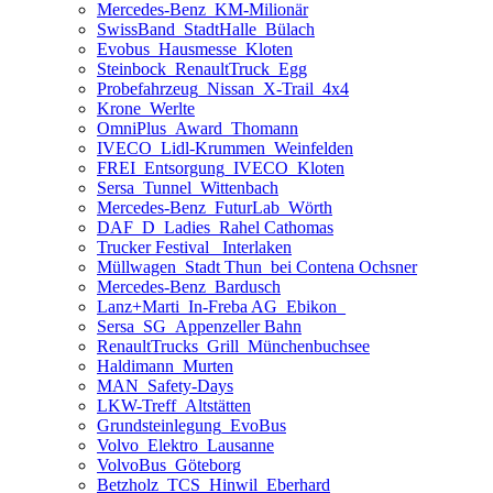
Mercedes-Benz_KM-Milionär
SwissBand_StadtHalle_Bülach
Evobus_Hausmesse_Kloten
Steinbock_RenaultTruck_Egg
Probefahrzeug_Nissan_X-Trail_4x4
Krone_Werlte
OmniPlus_Award_Thomann
IVECO_Lidl-Krummen_Weinfelden
FREI_Entsorgung_IVECO_Kloten
Sersa_Tunnel_Wittenbach
Mercedes-Benz_FuturLab_Wörth
DAF_D_Ladies_Rahel Cathomas
Trucker Festival_ Interlaken
Müllwagen_Stadt Thun_bei Contena Ochsner
Mercedes-Benz_Bardusch
Lanz+Marti_In-Freba AG_Ebikon_
Sersa_SG_Appenzeller Bahn
RenaultTrucks_Grill_Münchenbuchsee
Haldimann_Murten
MAN_Safety-Days
LKW-Treff_Altstätten
Grundsteinlegung_EvoBus
Volvo_Elektro_Lausanne
VolvoBus_Göteborg
Betzholz_TCS_Hinwil_Eberhard