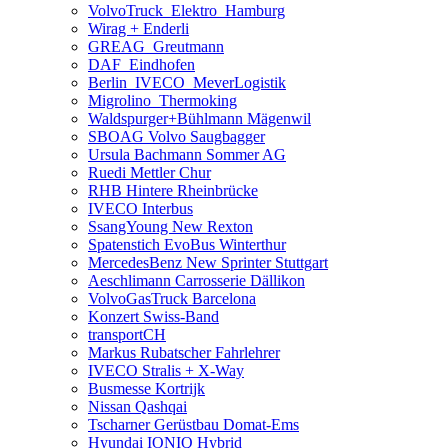
VolvoTruck_Elektro_Hamburg
Wirag + Enderli
GREAG_Greutmann
DAF_Eindhofen
Berlin_IVECO_MeverLogistik
Migrolino_Thermoking
Waldspurger+Bühlmann Mägenwil
SBOAG Volvo Saugbagger
Ursula Bachmann Sommer AG
Ruedi Mettler Chur
RHB Hintere Rheinbrücke
IVECO Interbus
SsangYoung New Rexton
Spatenstich EvoBus Winterthur
MercedesBenz New Sprinter Stuttgart
Aeschlimann Carrosserie Dällikon
VolvoGasTruck Barcelona
Konzert Swiss-Band
transportCH
Markus Rubatscher Fahrlehrer
IVECO Stralis + X-Way
Busmesse Kortrijk
Nissan Qashqai
Tscharner Gerüstbau Domat-Ems
Hyundai IONIQ Hybrid