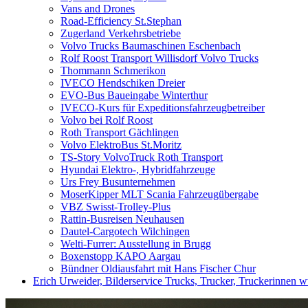
Vans and Drones
Road-Efficiency St.Stephan
Zugerland Verkehrsbetriebe
Volvo Trucks Baumaschinen Eschenbach
Rolf Roost Transport Willisdorf Volvo Trucks
Thommann Schmerikon
IVECO Hendschiken Dreier
EVO-Bus Baueingabe Winterthur
IVECO-Kurs für Expeditionsfahrzeugbetreiber
Volvo bei Rolf Roost
Roth Transport Gächlingen
Volvo ElektroBus St.Moritz
TS-Story VolvoTruck Roth Transport
Hyundai Elektro-, Hybridfahrzeuge
Urs Frey Busunternehmen
MoserKipper MLT Scania Fahrzeugübergabe
VBZ Swisst-Trolley-Plus
Rattin-Busreisen Neuhausen
Dautel-Cargotech Wilchingen
Welti-Furrer: Ausstellung in Brugg
Boxenstopp KAPO Aargau
Bündner Oldiausfahrt mit Hans Fischer Chur
Erich Urweider, Bilderservice Trucks, Trucker, Truckerinnen