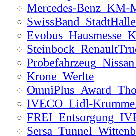
Mercedes-Benz_KM-M
SwissBand_StadtHall
Evobus_Hausmesse_K
Steinbock_RenaultTr
Probefahrzeug_Nissan
Krone_Werlte
OmniPlus_Award_Th
IVECO_Lidl-Krummen
FREI_Entsorgung_IV
Sersa_Tunnel_Wittenb