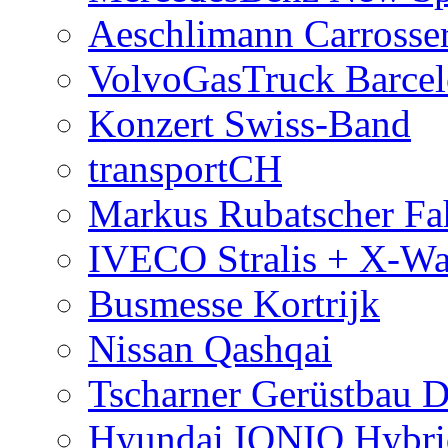
Aeschlimann Carrosser
VolvoGasTruck Barce
Konzert Swiss-Band
transportCH
Markus Rubatscher Fah
IVECO Stralis + X-W
Busmesse Kortrijk
Nissan Qashqai
Tscharner Gerüstbau 
Hyundai IONIQ Hybri