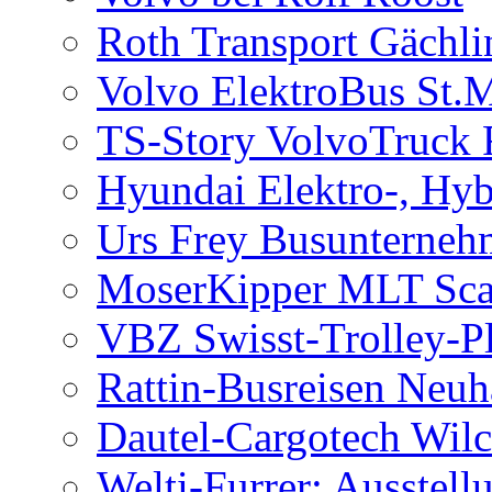
Roth Transport Gächl
Volvo ElektroBus St.M
TS-Story VolvoTruck 
Hyundai Elektro-, Hyb
Urs Frey Busunterneh
MoserKipper MLT Sca
VBZ Swisst-Trolley-P
Rattin-Busreisen Neu
Dautel-Cargotech Wil
Welti-Furrer: Ausstell