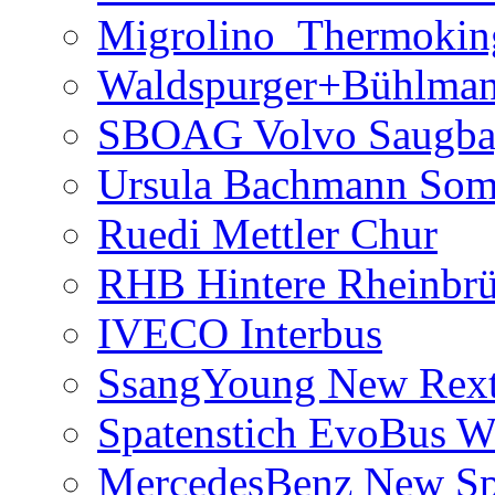
Migrolino_Thermokin
Waldspurger+Bühlma
SBOAG Volvo Saugba
Ursula Bachmann So
Ruedi Mettler Chur
RHB Hintere Rheinbr
IVECO Interbus
SsangYoung New Rex
Spatenstich EvoBus Wi
MercedesBenz New Spri