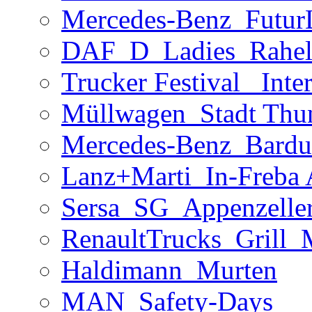
Mercedes-Benz_Futu
DAF_D_Ladies_Rahel
Trucker Festival_ Inte
Müllwagen_Stadt Thu
Mercedes-Benz_Bardu
Lanz+Marti_In-Freba
Sersa_SG_Appenzelle
RenaultTrucks_Grill
Haldimann_Murten
MAN_Safety-Days