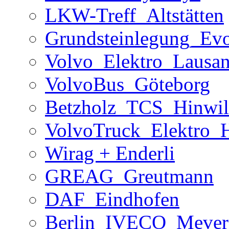
LKW-Treff_Altstätten
Grundsteinlegung_Ev
Volvo_Elektro_Lausa
VolvoBus_Göteborg
Betzholz_TCS_Hinwil
VolvoTruck_Elektro_
Wirag + Enderli
GREAG_Greutmann
DAF_Eindhofen
Berlin_IVECO_MeverL